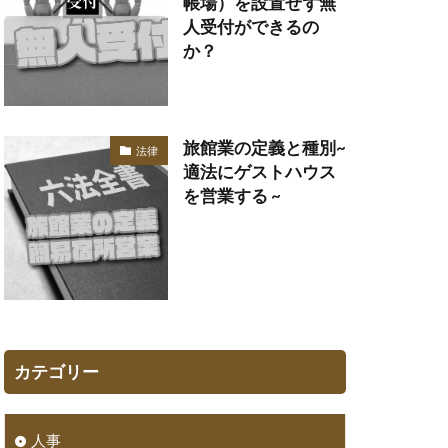
帳場）を設置せず無
人受付ができるの
か？
旅館業の定義と種別~
法律
適法にゲストハウス
を営業する ~
カテゴリー
人事