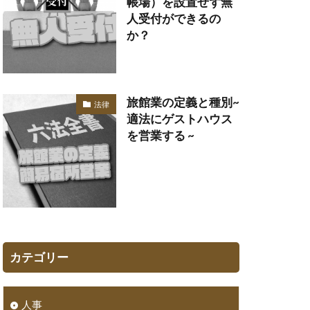
帳場）を設置せず無
人受付ができるの
か？
旅館業の定義と種別~
法律
適法にゲストハウス
を営業する ~
カテゴリー
人事