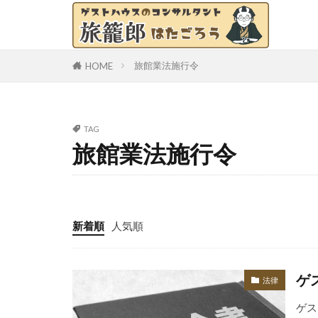
旅館業法施行令
HOME
TAG
旅館業法施行令
新着順
人気順
ゲ
法律
ゲス