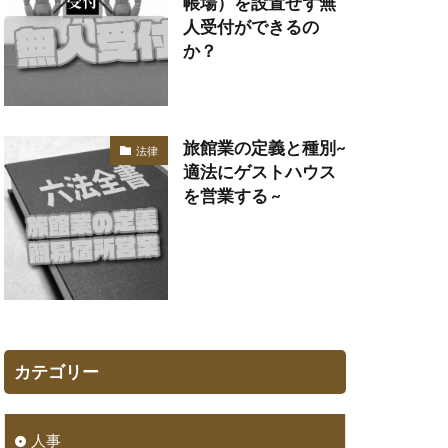
帳場）を設置せず無
人受付ができるの
か？
旅館業の定義と種別~
法律
適法にゲストハウス
を営業する ~
カテゴリー
人事