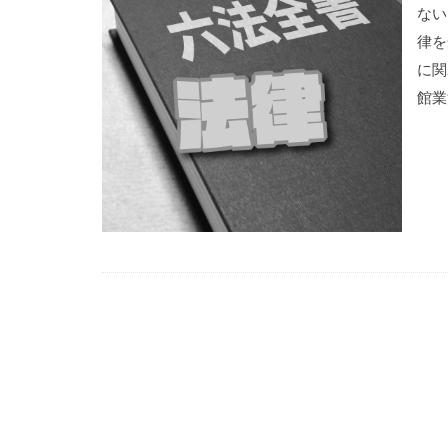
ない
律を
に関
館業